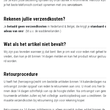
Ja! Je kunt jouw bestelling ophalen bij onze fabriek in Krommenie. Hiervoor kun
je het beste telefonisch contact opnemen met ons
serviceteam
.
Rekenen jullie verzendkosten?
Je
betaald geen verzendkosten
in Nederland & België, die krijgt je
standaard c
adeau van ons
! (M.u.v. de waddeneilanden )
Wat als het artikel niet bevalt?
Wij zijn pas tevreden wanneer jij dat bent. Ben je om wat voor reden niet geheel te
vreden, dan kan je dit binnen 14 dagen melden en kan het product retour gestuu
rd worden.
Retourprocedure
U heeft het (herroepings)recht om bestelde artikelen binnen 14 kalenderdagen na
ontvangst zonder opgaaf van reden te retourneren aan ons. U moet ons hier bi
nnen deze 14 dagen schriftelijk van op de hoogte stellen. Na ontvangst van gere
tourneerde artikelen zullen wij het volledige aankoopbedrag aan u crediteren. Ge
maakte verzendkosten bij retournering zijn voor rekening koper.
Retourneren na 14 dagen zichttermijn is alleen mogelijk indien artikel binnen de