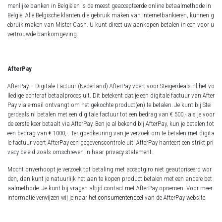
menlijke banken in België en is de meest geaccepteerde online betaalmethode in
België. Alle Belgische klanten die gebruik maken van internetbankieren, kunnen g
ebruik maken van Mister Cash. U kunt direct uw aankopen betalen in een voor u
vertrouwde bankomgeving.
AfterPay
AfterPay – Digitale Factuur (Nederland) AfterPay voert voor Steigerdeals.nl het vo
lledige achteraf betaalproces uit. Dit betekent dat je een digitale factuur van After
Pay via e-mail ontvangt om het gekochte product(en) te betalen. Je kunt bij Stei
gerdeals.nl betalen met een digitale factuur tot een bedrag van € 500,- als je voor
de eerste keer betaalt via AfterPay. Ben je al bekend bij AfterPay, kun je betalen tot
een bedrag van € 1000,-. Ter goedkeuring van je verzoek om te betalen met digita
le factuur voert AfterPay een gegevenscontrole uit. AfterPay hanteert een strikt pri
vacy beleid zoals omschreven in haar
privacy statement
.
Mocht onverhoopt je verzoek tot betaling met acceptgiro niet geautoriseerd wor
den, dan kunt je natuurlijk het aan te kopen product betalen met een andere bet
aalmethode. Je kunt bij vragen altijd contact met AfterPay opnemen. Voor meer
informatie verwijzen wij je naar het
consumentendeel
van de AfterPay website.