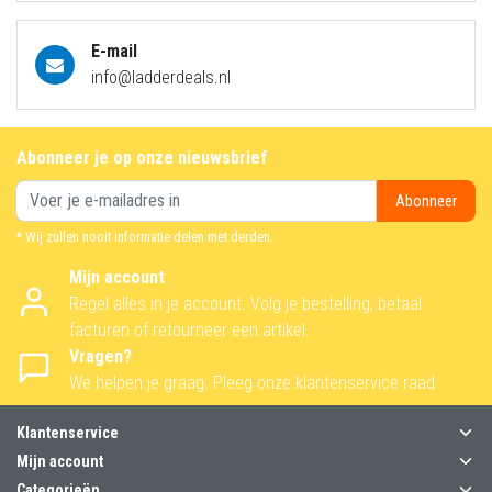
E-mail
info@ladderdeals.nl
Abonneer je op onze nieuwsbrief
Abonneer
* Wij zullen nooit informatie delen met derden.
Mijn account
Regel alles in je account. Volg je bestelling, betaal
facturen of retourneer een artikel.
Vragen?
We helpen je graag. Pleeg onze klantenservice raad
Klantenservice
Mijn account
Categorieën