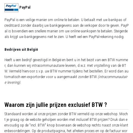
PayPal
PayPal is een veilige manier om online te betalen. U betaalt met uw bankpas of
creditcard zonder daarbij uw bankgegevens aan de verkoper door te geven. PayP
al is bovendien een snellere manier om uw online-aankopen te betalen. Steigerde
als krijgt uw bankgegevens niet te zien. U heeft wel een PayPal-rekening nodig.
Bedrijven uit België
Heeft u een bedrijf gevestigd in België en bent u in het bezit van een BTW numme
r, dan kunnen wij intracommunautaire leveren, d.w.z. met vrijstelling van de BT
W. Vermeld hiervoor s.v.p. uw BTW nummer tijdens het bestellen. Er word dan au
tomatisch een exportorder voor u aangemaakt zonder BTW
(intracommunautair
e levering).
Waarom zijn jullie prijzen exclusief BTW ?
Standaard worden al onze prijzen zonder BTW vermeld op onze webshop. Moch
t je graag op de website geholpen worden met inclusief BTW prijzen? Druk dan e
envoudig op de "incl. BTW" knop bovenaan de webshop rechts naast onze klant
enbeoordelingen. Op de productpagina, het afreken proces en op de factuur wor