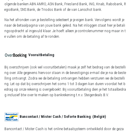
olgende banken ABN AMRO, ASN Bank, Friesland Bank, ING, Knab, Rabobank, R
egioBank, SNS Bank, de Triodos Bank of de van Lanschot bank.
Na het afronden van je bestelling selecteert je je eigen bank. Vervolgens wordt je
naar de betaalpagina van jouw bank geleid. Na het inloggen staat hier je betali
ngsopdracht al ingevuld klaar. Je hoeft alleen je controlenummer nog maar in t
e vullen om de betaling af te ronden.
Vooruitbetaling
Bij overschrijven (ook wel vooruitbetalen) maak je zelf het bedrag van de bestelli
ng over. Alle gegevens hiervoor staan in de bevestigings e-mail die je na de beste
lling ontvangt. Zodra we de betaling ontvangen hebben versturen we de bestelli
ng. Let op dat bij overschrijven het soms 1 tot 3 dagen kan duren voordat het b
edrag op onze rekeing is overgeboekt. Bij vooruitbetaling dien je het totaalbedra
g inclusief btw over te maken op bankrekening t.n.v. Steigerdeals B.V.
Bancontact / Mister Cash / Soforte Banking (België)
Bancontact / Mister Cash is het online betaalsysteem ontwikkeld door de geza