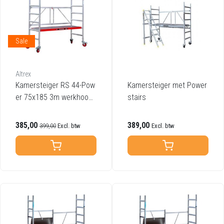
Sale
Altrex
Kamersteiger RS 44-Pow
Kamersteiger met Power
er 75x185 3m werkhoogt
stairs
e
385,00
389,00
399,00
Excl. btw
Excl. btw