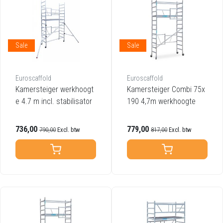
Sale
Sale
Euroscaffold
Euroscaffold
Kamersteiger werkhoogt
Kamersteiger Combi 75x
e 4.7 m incl. stabilisator
190 4,7m werkhoogte
736,00
779,00
790,00
Excl. btw
817,00
Excl. btw