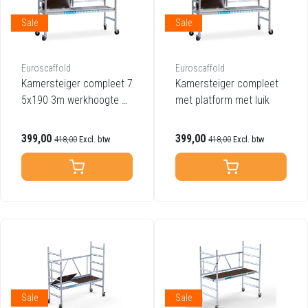
Sale
Sale
Euroscaffold
Euroscaffold
Kamersteiger compleet 7
Kamersteiger compleet
5x190 3m werkhoogte pl
met platform met luik
atform met luik
399,00
399,00
418,00
Excl. btw
418,00
Excl. btw
Sale
Sale