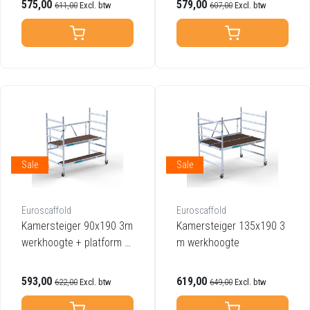
575,00
579,00
611,00
Excl. btw
607,00
Excl. btw
Sale
Sale
Euroscaffold
Euroscaffold
Kamersteiger 90x190 3m
Kamersteiger 135x190 3
werkhoogte + platform 3
m werkhoogte
0 cm
593,00
619,00
622,00
Excl. btw
649,00
Excl. btw