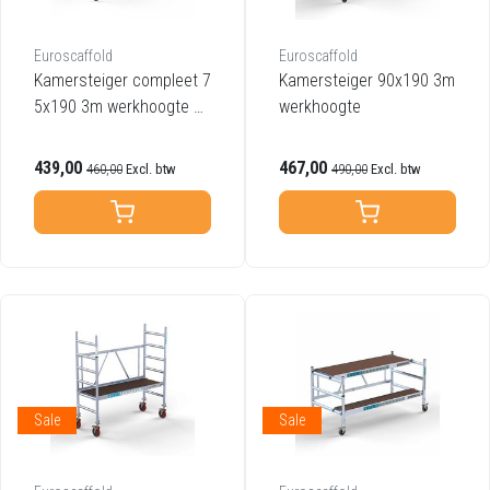
Euroscaffold
Euroscaffold
Kamersteiger compleet 7
Kamersteiger 90x190 3m
5x190 3m werkhoogte ca
werkhoogte
rbon platform met luik
439,00
467,00
460,00
Excl. btw
490,00
Excl. btw
Sale
Sale