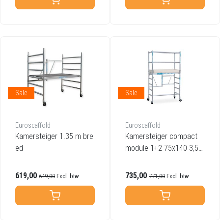
Sale
Sale
Euroscaffold
Euroscaffold
Kamersteiger 1.35 m bre
Kamersteiger compact
ed
module 1+2 75x140 3,5m
werkhoogte
619,00
735,00
649,00
Excl. btw
771,00
Excl. btw