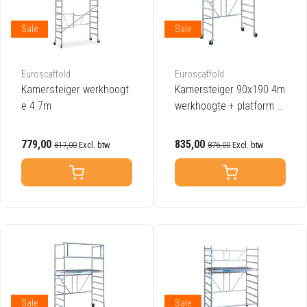
Sale
Sale
Euroscaffold
Euroscaffold
Kamersteiger werkhoogt
Kamersteiger 90x190 4m
e 4.7m
werkhoogte + platform 3
0 cm
779,00
835,00
817,00
Excl. btw
876,00
Excl. btw
Sale
Sale