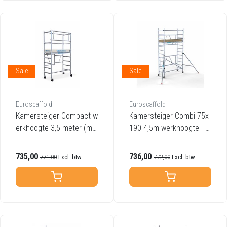
Sale
Sale
Euroscaffold
Euroscaffold
Kamersteiger Compact w
Kamersteiger Combi 75x
erkhoogte 3,5 meter (mo
190 4,5m werkhoogte + s
dule 1 + 2)
tabilisator
735,00
736,00
771,00
Excl. btw
772,00
Excl. btw