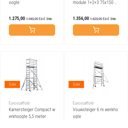
oogte
module 1+2+3 75x150 5,
5m werkhoogte
1.275,00
1.356,00
1.340,00
Excl. btw
1.423,00
Excl. btw
Sale
Sale
Euroscaffold
Euroscaffold
Kamersteiger Compact w
Vouwsteiger 6 m werkho
erkhoogte 5,5 meter
ogte