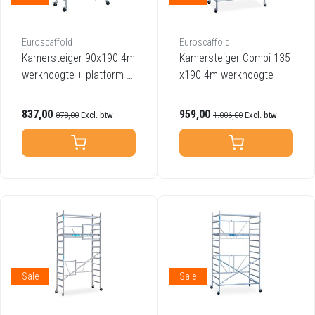
Euroscaffold
Euroscaffold
Kamersteiger 90x190 4m
Kamersteiger Combi 135
werkhoogte + platform 3
x190 4m werkhoogte
0 cm + uitbreiding A
837,00
959,00
878,00
Excl. btw
1.006,00
Excl. btw
Sale
Sale