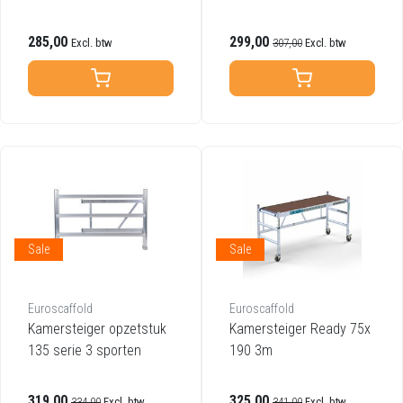
ogte
285,00
299,00
Excl. btw
307,00
Excl. btw
Sale
Sale
Euroscaffold
Euroscaffold
Kamersteiger opzetstuk
Kamersteiger Ready 75x
135 serie 3 sporten
190 3m
319,00
325,00
334,00
Excl. btw
341,00
Excl. btw