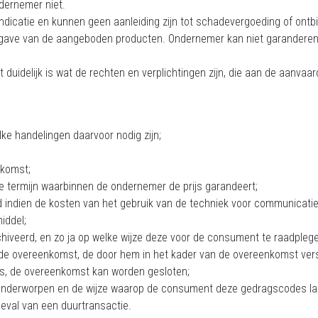
ndernemer niet.
 indicatie en kunnen geen aanleiding zijn tot schadevergoeding of ont
ergave van de aangeboden producten. Ondernemer kan niet garandere
uidelijk is wat de rechten en verplichtingen zijn, die aan de aanvaard
ke handelingen daarvoor nodig zijn;
nkomst;
e termijn waarbinnen de ondernemer de prijs garandeert;
d indien de kosten van het gebruik van de techniek voor communicat
iddel;
iveerd, en zo ja op welke wijze deze voor de consument te raadplege
de overeenkomst, de door hem in het kader van de overeenkomst vers
ds, de overeenkomst kan worden gesloten;
nderworpen en de wijze waarop de consument deze gedragscodes lan
eval van een duurtransactie.