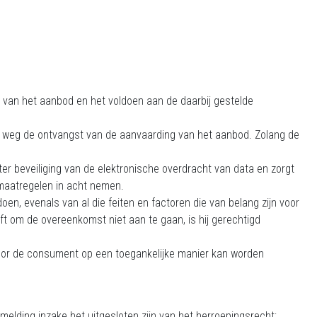
van het aanbod en het voldoen aan de daarbij gestelde
e weg de ontvangst van de aanvaarding van het aanbod. Zolang de
r beveiliging van de elektronische overdracht van data en zorgt
smaatregelen in acht nemen.
en, evenals van al die feiten en factoren die van belang zijn voor
 om de overeenkomst niet aan te gaan, is hij gerechtigd
 door de consument op een toegankelijke manier kan worden
lding inzake het uitgesloten zijn van het herroepingsrecht;