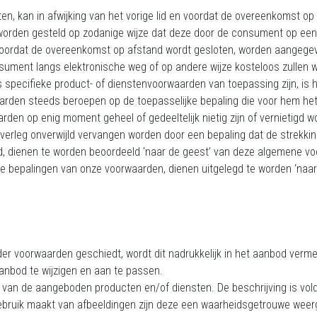
en, kan in afwijking van het vorige lid en voordat de overeenkomst 
 worden gesteld op zodanige wijze dat deze door de consument op e
 zal voordat de overeenkomst op afstand wordt gesloten, worden aang
sument langs elektronische weg of op andere wijze kosteloos zullen
specifieke product- of dienstenvoorwaarden van toepassing zijn, is 
arden steeds beroepen op de toepasselijke bepaling die voor hem het
den op enig moment geheel of gedeeltelijk nietig zijn of vernietigd 
 overleg onverwijld vervangen worden door een bepaling dat de strekki
ld, dienen te worden beoordeeld ‘naar de geest’ van deze algemene v
ere bepalingen van onze voorwaarden, dienen uitgelegd te worden ‘na
er voorwaarden geschiedt, wordt dit nadrukkelijk in het aanbod verme
aanbod te wijzigen en aan te passen.
 van de aangeboden producten en/of diensten. De beschrijving is vo
bruik maakt van afbeeldingen zijn deze een waarheidsgetrouwe weer