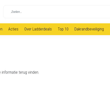
en
Acties
Over Ladderdeals
Top 10
Dakrandbeveiliging
 informatie terug vinden.