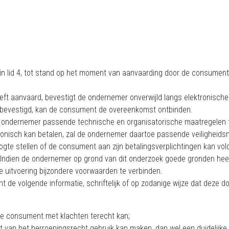
 lid 4, tot stand op het moment van aanvaarding door de consument 
ft aanvaard, bevestigt de ondernemer onverwijld langs elektronisch
 bevestigd, kan de consument de overeenkomst ontbinden.
e ondernemer passende technische en organisatorische maatregelen te
tronisch kan betalen, zal de ondernemer daartoe passende veiligheid
gte stellen of de consument aan zijn betalingsverplichtingen kan voldo
ndien de ondernemer op grond van dit onderzoek goede gronden heeft
e uitvoering bijzondere voorwaarden te verbinden.
t de volgende informatie, schriftelijk of op zodanige wijze dat deze
e consument met klachten terecht kan;
n het herroepingsrecht gebruik kan maken, dan wel een duidelijke me