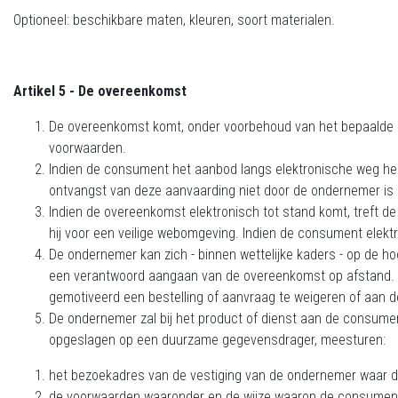
Optioneel: beschikbare maten, kleuren, soort materialen.
Artikel 5 - De overeenkomst
De overeenkomst komt, onder voorbehoud van het bepaalde in
voorwaarden.
Indien de consument het aanbod langs elektronische weg hee
ontvangst van deze aanvaarding niet door de ondernemer is
Indien de overeenkomst elektronisch tot stand komt, treft d
hij voor een veilige webomgeving. Indien de consument elek
De ondernemer kan zich - binnen wettelijke kaders - op de hoo
een verantwoord aangaan van de overeenkomst op afstand. I
gemotiveerd een bestelling of aanvraag te weigeren of aan d
De ondernemer zal bij het product of dienst aan de consumen
opgeslagen op een duurzame gegevensdrager, meesturen:
het bezoekadres van de vestiging van de ondernemer waar d
de voorwaarden waaronder en de wijze waarop de consument va