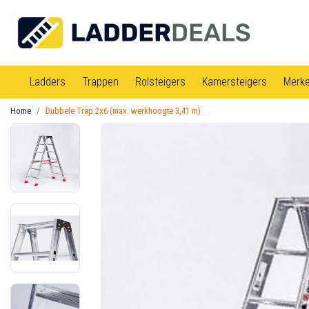
Ladders
Trappen
Rolsteigers
Kamersteigers
Merk
Home
Dubbele Trap 2x6 (max. werkhoogte 3,41 m)