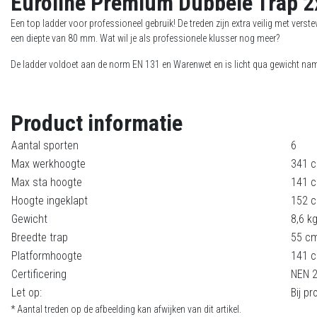
Euroline Premium Dubbele Trap 
Een top ladder voor professioneel gebruik! De treden zijn extra veilig met vers
een diepte van 80 mm. Wat wil je als professionele klusser nog meer?
De ladder voldoet aan de norm EN 131 en Warenwet en is licht qua gewicht nam
Product informatie
Aantal sporten
6
Max werkhoogte
341 
Max sta hoogte
141 
Hoogte ingeklapt
152 
Gewicht
8,6 k
Breedte trap
55 c
Platformhoogte
141 
Certificering
NEN 2
Let op:
Bij p
* Aantal treden op de afbeelding kan afwijken van dit artikel.