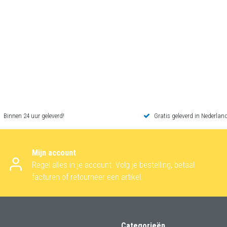
Binnen 24 uur geleverd!
Gratis geleverd in Nederland
Mijn account
Regel alles in je account. Volg je bestelling, betaal
facturen of retourneer een artikel.
Categorieën