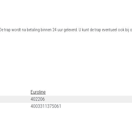
l. De trap wordt na betaling binnen 24 uur geleverd. U kunt de trap eventueel ook 
Euroline
402206
4003311375061