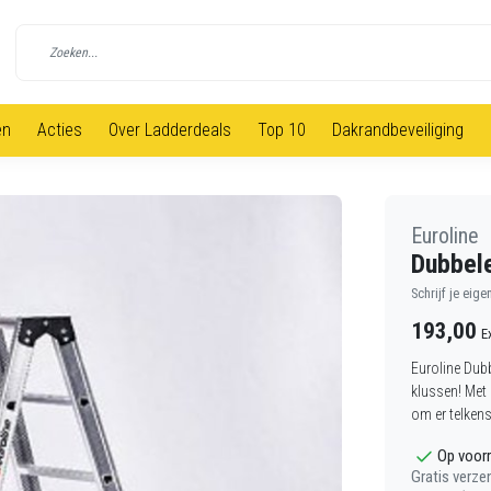
en
Acties
Over Ladderdeals
Top 10
Dakrandbeveiliging
Euroline
Dubbel
Schrijf je eige
193,00
E
Euroline Dubb
klussen! Met
om er telkens
Op voor
Gratis verze