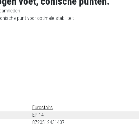
ogen voet, conische punten.
kzaamheden
nische punt voor optimale stabiliteit
Eurostairs
EP-14
8720512431407