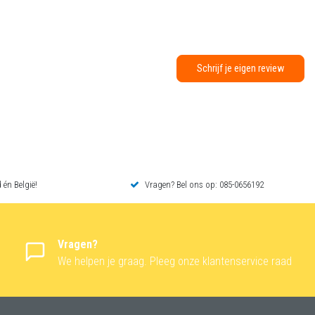
Schrijf je eigen review
 én België!
Vragen? Bel ons op: 085-0656192
Vragen?
We helpen je graag. Pleeg onze klantenservice raad