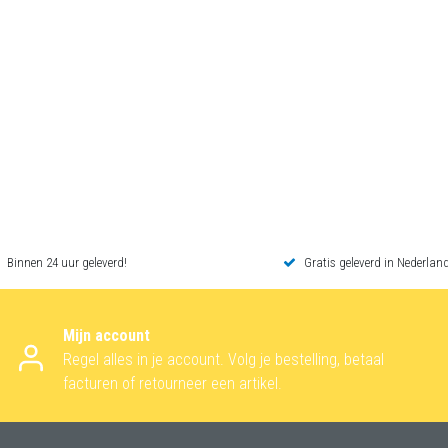
Binnen 24 uur geleverd!
Gratis geleverd in Nederland
Mijn account
Regel alles in je account. Volg je bestelling, betaal
facturen of retourneer een artikel.