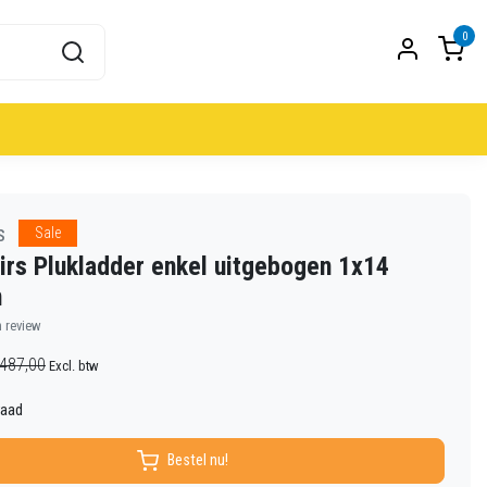
0
s
Sale
irs Plukladder enkel uitgebogen 1x14
n
n review
487,00
Excl. btw
raad
Bestel nu!