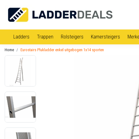
Ladders
Trappen
Rolsteigers
Kamersteigers
Merk
Home
Eurostairs Plukladder enkel uitgebogen 1x14 sporten