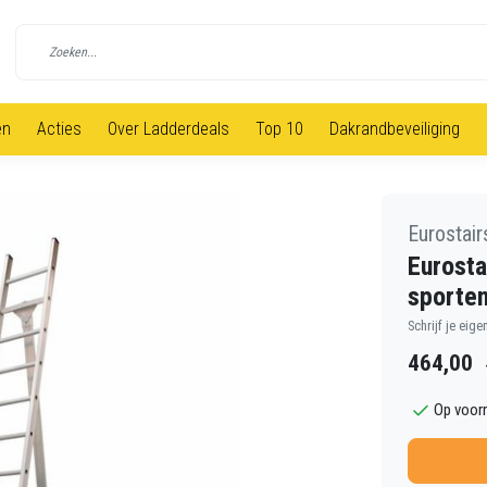
en
Acties
Over Ladderdeals
Top 10
Dakrandbeveiliging
Eurostair
Eurosta
sporte
Schrijf je eige
464,00
Op voor