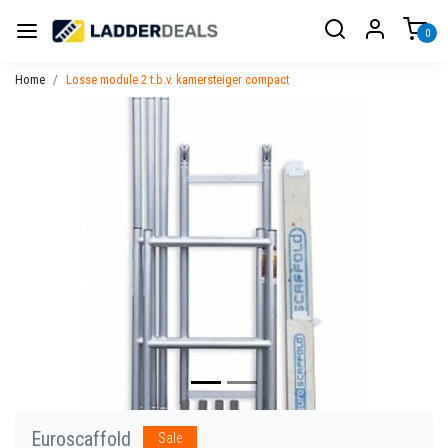
0
Home
Losse module 2 t.b.v. kamersteiger compact
Vorige
Volgen
Euroscaffold
Sale