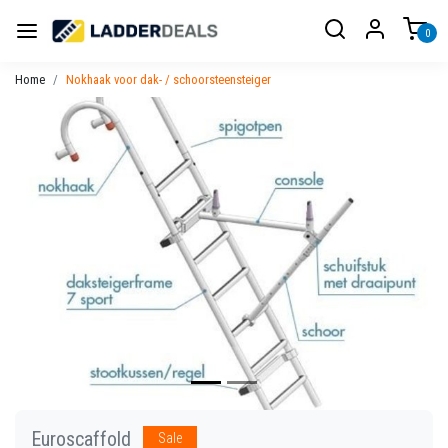
0
Home
Nokhaak voor dak- / schoorsteensteiger
Vorige
Volgen
Euroscaffold
Sale