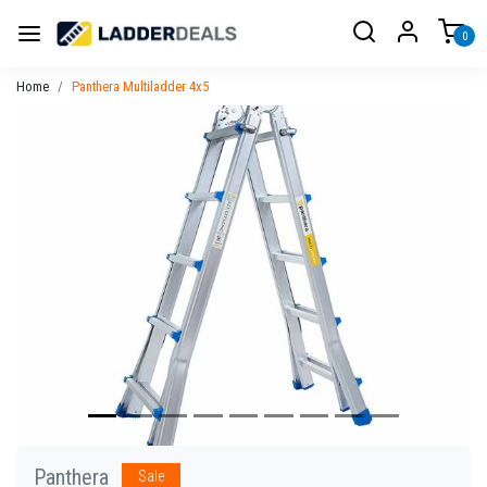
0
Home
Panthera Multiladder 4x5
Vorige
Volgen
Panthera
Sale