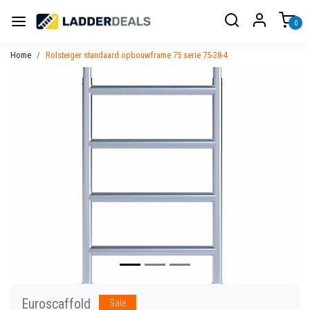
0
Home
Rolsteiger standaard opbouwframe 75 serie 75-28-4
Vorige
Volgen
Euroscaffold
Sale