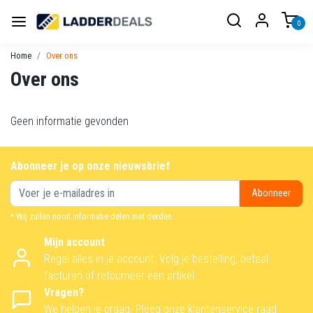
0
Home
Over ons
Over ons
Geen informatie gevonden
Abonneer je op onze nieuwsbrief
Abonneer
* Wij zullen nooit informatie delen met derden.
Mijn account
Regel alles in je account. Volg je bestelling, betaal
facturen of retourneer een artikel.
Vragen?
We helpen je graag. Pleeg onze klantenservice raad