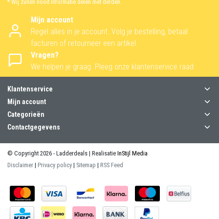
* Wij zullen nooit informatie delen met derden.
Mijn account
Regel alles in je account. Volg je bestelling, betaal
facturen of retourneer een artikel.
Vragen?
We helpen je graag. Pleeg onze klantenservice raad
Klantenservice
Mijn account
Categorieën
Contactgegevens
© Copyright 2026 - Ladderdeals | Realisatie
InStijl Media
Disclaimer
|
Privacy policy
|
Sitemap
|
RSS Feed