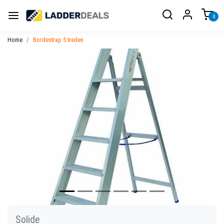
0
Home
Bordestrap 5 treden
Vorige
Volgen
Solide