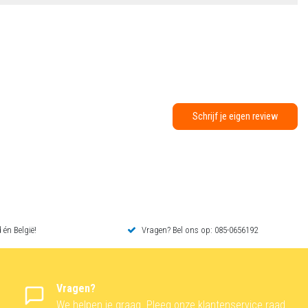
Schrijf je eigen review
 én België!
Vragen? Bel ons op: 085-0656192
Vragen?
We helpen je graag. Pleeg onze klantenservice raad