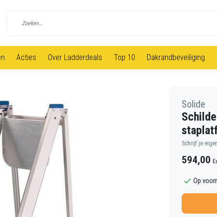
en
Acties
Over Ladderdeals
Top 10
Dakrandbeveiliging
Solide
Schilde
staplat
Schrijf je eige
594,00
E
Op voor