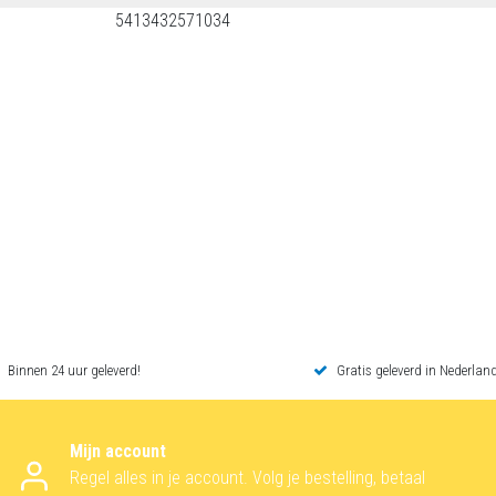
5413432571034
Binnen 24 uur geleverd!
Gratis geleverd in Nederland
Mijn account
Regel alles in je account. Volg je bestelling, betaal