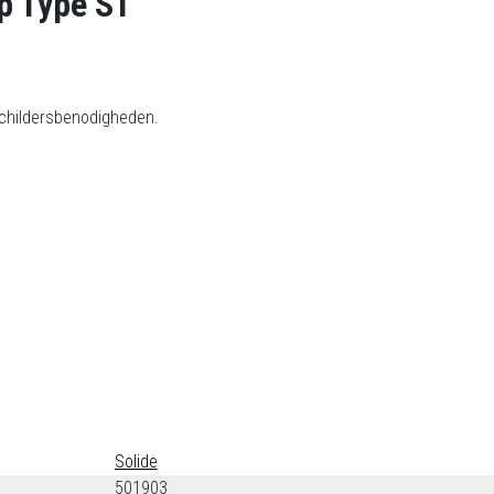
ap Type ST
schildersbenodigheden.
Solide
501903