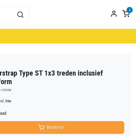
0
rstrap Type ST 1x3 treden inclusief
form
n review
xcl. btw
raad
Bestel nu!