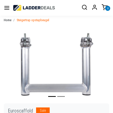
0
Home
Steigertrap opstapbeugel
Vorige
Volgen
Euroscaffold
Sale