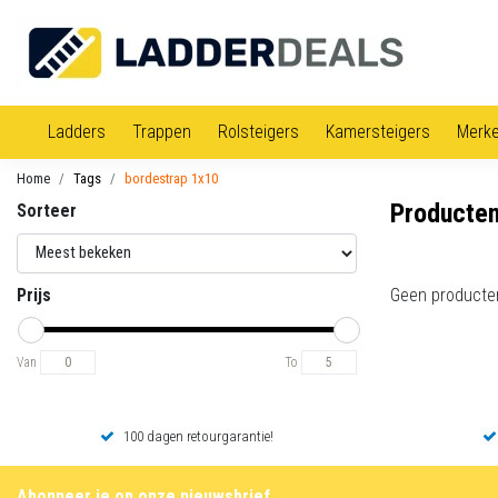
Ladders
Trappen
Rolsteigers
Kamersteigers
Merk
Home
Tags
bordestrap 1x10
Producten
Sorteer
Prijs
Geen producte
Van
To
100 dagen retourgarantie!
Abonneer je op onze nieuwsbrief