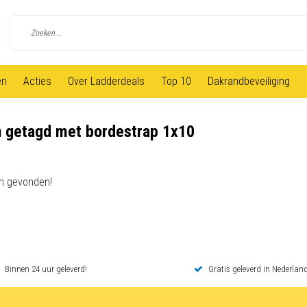
en
Acties
Over Ladderdeals
Top 10
Dakrandbeveiliging
 getagd met bordestrap 1x10
n gevonden!
Binnen 24 uur geleverd!
Gratis geleverd in Nederland