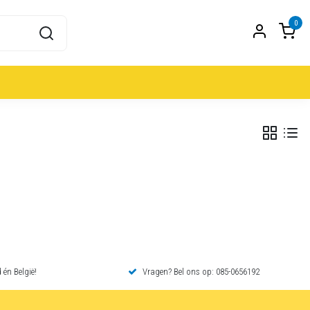
0
 én België!
Vragen? Bel ons op: 085-0656192