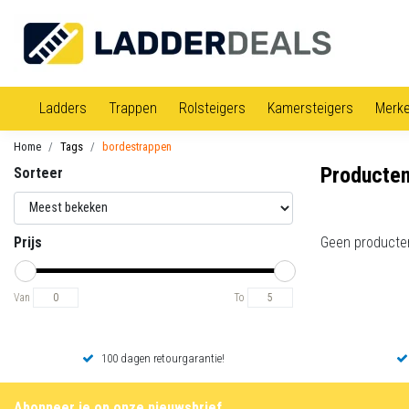
Ladders
Trappen
Rolsteigers
Kamersteigers
Merk
Home
Tags
bordestrappen
Producten
Sorteer
Prijs
Geen producte
Van
To
100 dagen retourgarantie!
Abonneer je op onze nieuwsbrief