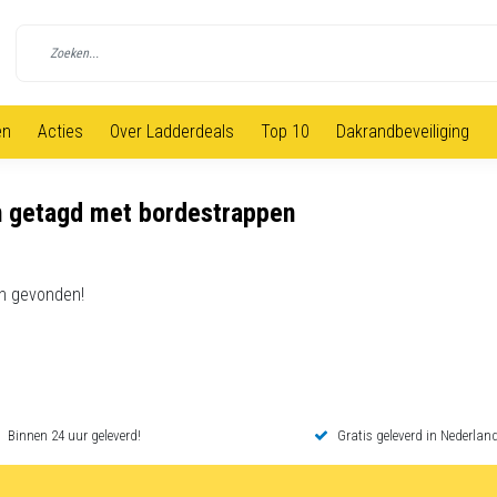
en
Acties
Over Ladderdeals
Top 10
Dakrandbeveiliging
 getagd met bordestrappen
n gevonden!
Binnen 24 uur geleverd!
Gratis geleverd in Nederland