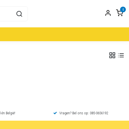
0
 én België!
Vragen? Bel ons op: 085-0656192