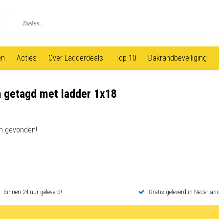
en
Acties
Over Ladderdeals
Top 10
Dakrandbeveiliging
 getagd met ladder 1x18
n gevonden!
Binnen 24 uur geleverd!
Gratis geleverd in Nederland