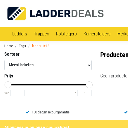
Ladders
Trappen
Rolsteigers
Kamersteigers
Merk
Home
Tags
ladder 1x18
Producten
Sorteer
Prijs
Geen producte
Van
To
100 dagen retourgarantie!
Abonneer je op onze nieuwsbrief