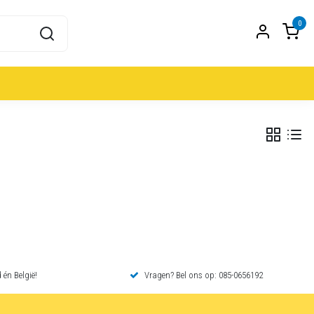
0
 én België!
Vragen? Bel ons op: 085-0656192