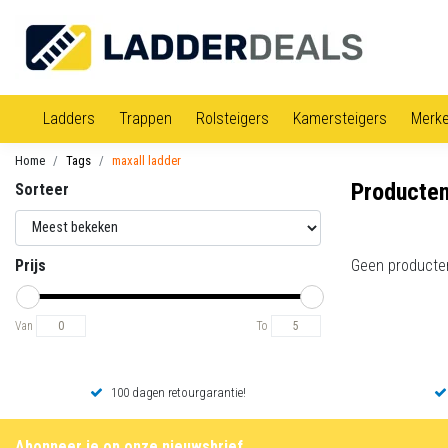
Ladders
Trappen
Rolsteigers
Kamersteigers
Merk
Home
Tags
maxall ladder
Producten
Sorteer
Prijs
Geen producte
Van
To
100 dagen retourgarantie!
Abonneer je op onze nieuwsbrief