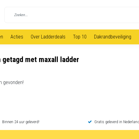
en
Acties
Over Ladderdeals
Top 10
Dakrandbeveiliging
 getagd met maxall ladder
n gevonden!
Binnen 24 uur geleverd!
Gratis geleverd in Nederland