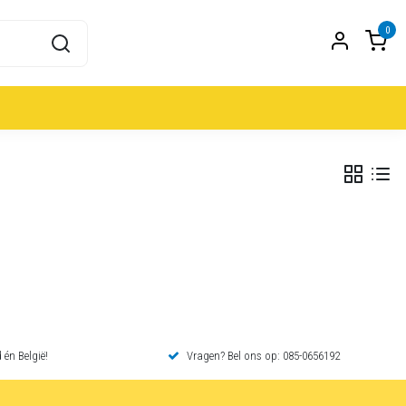
0
 én België!
Vragen? Bel ons op: 085-0656192