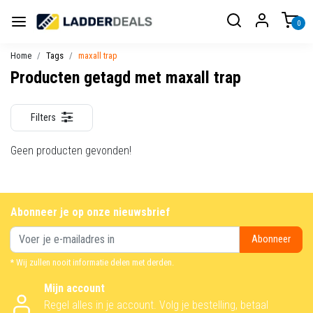
0
Home
Tags
maxall trap
Producten getagd met maxall trap
Filters
Geen producten gevonden!
Abonneer je op onze nieuwsbrief
Abonneer
* Wij zullen nooit informatie delen met derden.
Mijn account
Regel alles in je account. Volg je bestelling, betaal