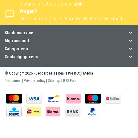
facturen of retourneer een artikel.
Vragen?
We helpen je graag. Pleeg onze klantenservice raad
Klantenservice
Mijn account
Categorieën
Contactgegevens
© Copyright 2026 - Ladderdeals | Realisatie
InStijl Media
Disclaimer
|
Privacy policy
|
Sitemap
|
RSS Feed