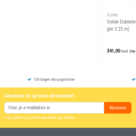
Solide
Solide Dubbele
gte 3.25 m)
341,00
Excl. btw
100 dagen retourgarantie!
Abonneer je op onze nieuwsbrief
Abonneer
* Wij zullen nooit informatie delen met derden.