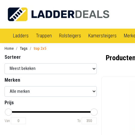
Ladders
Trappen
Rolsteigers
Kamersteigers
Merk
Home
Tags
trap 2x5
Producten
Sorteer
Merken
Prijs
Van
To