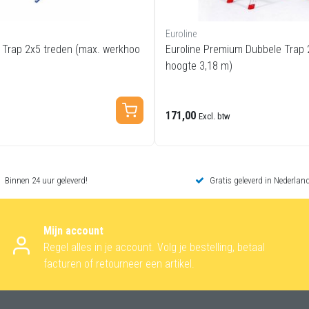
Euroline
 Trap 2x5 treden (max. werkhoo
Euroline Premium Dubbele Trap 
hoogte 3,18 m)
171,00
Excl. btw
Binnen 24 uur geleverd!
Gratis geleverd in Nederland
Mijn account
Regel alles in je account. Volg je bestelling, betaal
facturen of retourneer een artikel.