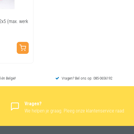
2x5 (max. werk
 én België!
Vragen? Bel ons op: 085-0656192
Vragen?
We helpen je graag. Pleeg onze klantenservice raad