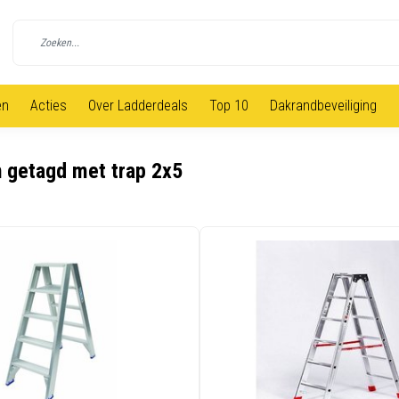
en
Acties
Over Ladderdeals
Top 10
Dakrandbeveiliging
 getagd met trap 2x5