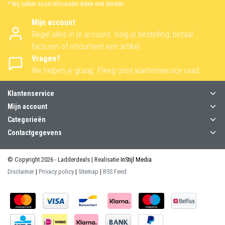
* Wij zullen nooit informatie delen met derden.
Mijn account
Regel alles in je account. Volg je bestelling, betaal
facturen of retourneer een artikel.
Vragen?
We helpen je graag. Pleeg onze klantenservice raad
Klantenservice
Mijn account
Categorieën
Contactgegevens
© Copyright 2026 - Ladderdeals | Realisatie
InStijl Media
Disclaimer
|
Privacy policy
|
Sitemap
|
RSS Feed